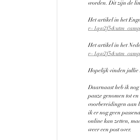
worden. Dit zijn de li
Het artikel in het Enge
r=1qw2f5&utm_camp
Het artikel in het Ned
r=1qw2f5&utm_camp
Hopelijk vinden jullie 
Daarnaast heb ik nog 
pauze genomen tot en m
voorbereidingen aan h
ik er nog geen passend
online kan zetten, maa
weer een post over.