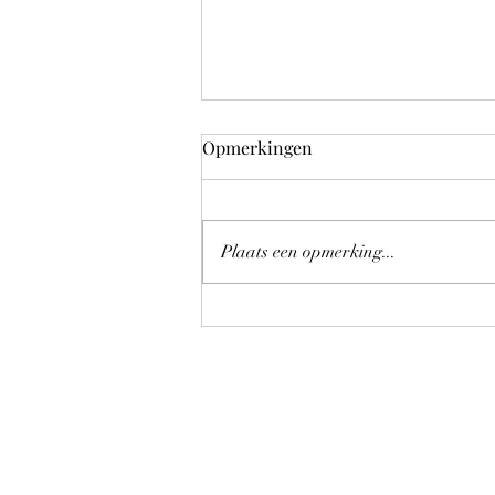
Album 34; Illusions online op
Opmerkingen
YouTube!
Vandaag, zondag 7 juni 2026, mag
ik met trots meedelen dat Album 34;
Plaats een opmerking...
Illusions succesvol geüpload is naar
YouTube! Ik geloof dat het een van
mijn betere albums is op het gebied
van de lyrics. Actueel,