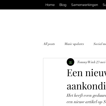
Home
Blog
Samenwerkingen
S
All posts
Music updates
Social m
Tommy Wink
23 mei
Een nieu
aankondig
Het heeft even geduur
een nieuw artikel op S