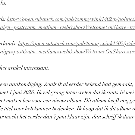
nks:
ls: 
https://open.substack.com/pub/tommywink1402/p/politics
aign=post&utm_medium=web&showWelcomeOnShare=tr
erlands: 
https://open.substack.com/pub/tommywink1402/p/de-
aign=post&utm_medium=web&showWelcomeOnShare=tr
het artikel interessant.
een aankondiging. Zoals ik al eerder bekend had gemaakt, 
et 1 juni 2026. Ik wil graag laten weten dat ik sinds 18 mei
et maken ben voor een nieuw album. Dit album heeft nog gee
e titel voor heb kunnen bedenken. Ik hoop dat ik dit album r
r mocht het eerder dan 7 juni klaar zijn, dan schrijf ik daar