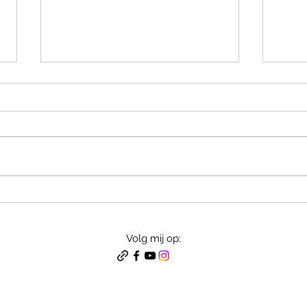
Een nieuw artikel online op
Weer
Substack.
onli
Een nieuw artikel staat nu online
Er is
op Substack. In dit artikel leg ik uit
artike
waarom ik zoveel verschillende
Them 
muziekstijlen combineer. Ik hoop
het ar
dat jullie het leuk en interessant
Uiter
vinden. Hier is de link: htt
menin
https
Volg mij op: