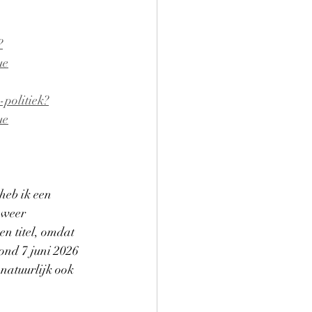
?
ue
politiek?
ue
heb ik een 
 weer 
n titel, omdat 
ond 7 juni 2026 
 natuurlijk ook 