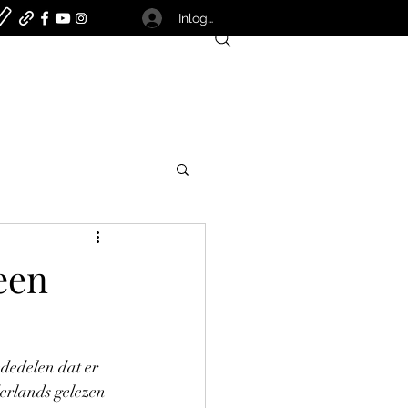
Inloggen
een
dedelen dat er 
derlands gelezen 